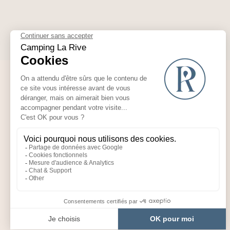
KONTAKT
6523 route de Bordeaux, 40600
Biscarrosse
Camping :
+33 (0)5 58 78 12 33
Breitengrad : 44.46033071933569
Längengrad : -1.129973216560189