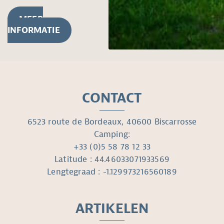
MEER
INFORMATIE
CONTACT
6523 route de Bordeaux, 40600 Biscarrosse
Camping:
+33 (0)5 58 78 12 33
Latitude : 44.46033071933569
Lengtegraad : -1.129973216560189
ARTIKELEN