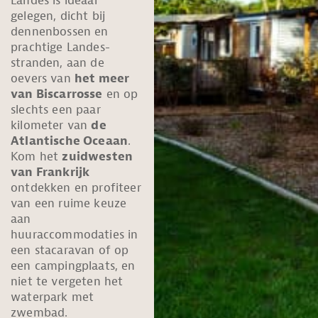
Landes is ideaal
gelegen, dicht bij
dennenbossen en
prachtige Landes-
stranden, aan de
oevers van
het meer
van Biscarrosse
en op
slechts een paar
kilometer van
de
Atlantische Oceaan
.
Kom het
zuidwesten
van Frankrijk
ontdekken en profiteer
van een ruime keuze
aan
huuraccommodaties in
een stacaravan of op
een campingplaats, en
niet te vergeten het
waterpark met
zwembad.