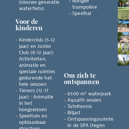
Bungee
(nieuwe generatie
trampoline
waterfiets)
Speelhal
Voor de
kinderen
Kinderclub (5-12
jaar) en Junior
Club (8-12 jaar):
Activiteiten,
animatie en
speciale ruimtes
Om zich te
gedurende het
ontspannen
hele seizoen
Tieners (12-17
6500 m² waterpark
jaar) : Animatie
Aquafit-sessies
in het
Tafeltennis
hoogseizoen
Biljart
Speeltuin en
Ontspanningsruimte
opblaasbaar
in de SPA (tegen
structuur