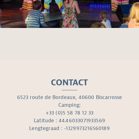
CONTACT
6523 route de Bordeaux, 40600 Biscarrosse
Camping:
+33 (0)5 58 78 12 33
Latitude : 44.46033071933569
Lengtegraad : -1.129973216560189