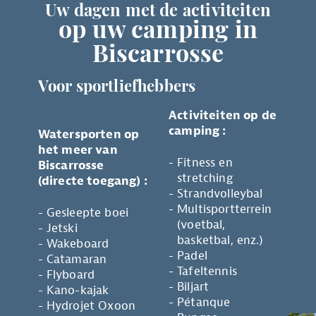
Uw dagen met de activiteiten
op uw camping in
Biscarrosse
Voor sportliefhebbers
Activiteiten op de
camping :
Watersporten op
het meer van
Fitness en
Biscarrosse
stretching
(directe toegang) :
Strandvolleybal
Multisportterrein
Gesleepte boei
(voetbal,
Jetski
basketbal, enz.)
Wakeboard
Padel
Catamaran
Tafeltennis
Flyboard
Biljart
Kano-kajak
Pétanque
Hydrojet Oxoon