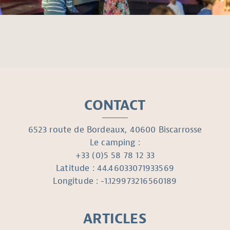
CONTACT
6523 route de Bordeaux, 40600 Biscarrosse
Le camping :
+33 (0)5 58 78 12 33
Latitude : 44.46033071933569
Longitude : -1.129973216560189
ARTICLES