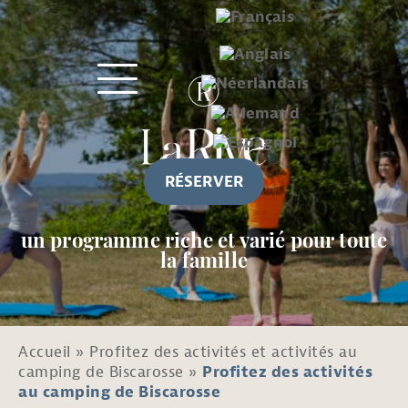
RÉSERVER
un programme riche et varié pour toute
la famille
Accueil
»
Profitez des activités et activités au
camping de Biscarosse
»
Profitez des activités
au camping de Biscarosse