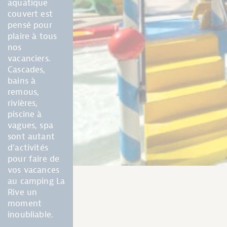
aquatique
couvert est
pensé pour
plaire à tous
nos
vacanciers.
Cascades,
bains à
remous,
rivières,
piscine à
vagues, spa
sont autant
d’activités
pour faire de
vos vacances
au camping La
Rive un
moment
inoubliable.