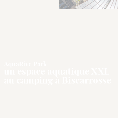
AquaRive Park
un espace aquatique XXL
au camping à Biscarrosse