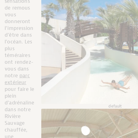
sensations
de remous
vous
donneront
l’impression
d’être dans
l’océan. Les
plus
téméraires
ont rendez-
vous dans
notre
parc
extérieur
pour faire le
plein
d’adrénaline
default
dans notre
Rivière
Sauvage
chauffée,
une