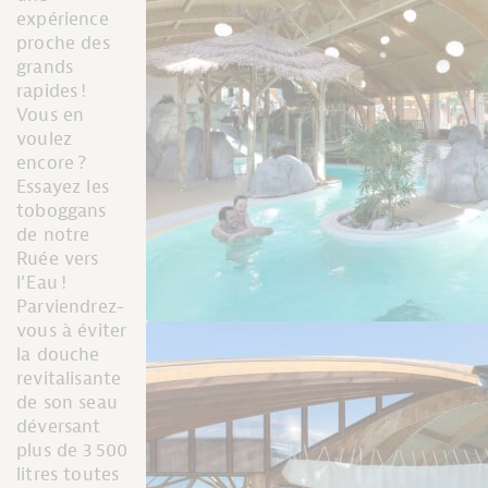
expérience
proche des
grands
rapides !
Vous en
voulez
encore ?
Essayez les
toboggans
de notre
Ruée vers
l’Eau !
Parviendrez-
vous à éviter
la douche
revitalisante
de son seau
déversant
plus de 3 500
litres toutes