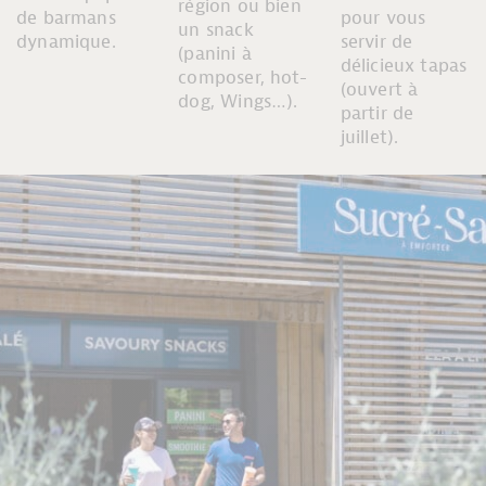
région ou bien
de barmans
pour vous
un snack
dynamique.
servir de
(panini à
délicieux tapas
composer, hot-
(ouvert à
dog, Wings…).
partir de
juillet).