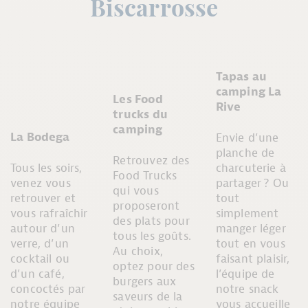
Biscarrosse
Tapas au
camping La
Les Food
Rive
trucks du
camping
La Bodega
Envie d’une
planche de
Retrouvez des
Tous les soirs,
charcuterie à
Food Trucks
venez vous
partager ? Ou
qui vous
retrouver et
tout
proposeront
vous rafraîchir
simplement
des plats pour
autour d’un
manger léger
tous les goûts.
verre, d’un
tout en vous
Au choix,
cocktail ou
faisant plaisir,
optez pour des
d’un café,
l’équipe de
burgers aux
concoctés par
notre snack
saveurs de la
notre équipe
vous accueille