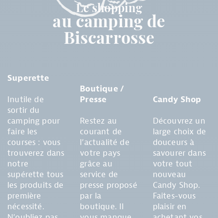
Le shopping
au camping de
Biscarrosse
Superette
Boutique /
Inutile de
Presse
Candy Shop
sortir du
camping pour
Restez au
Découvrez un
faire les
courant de
large choix de
courses : vous
l’actualité de
douceurs à
trouverez dans
votre pays
savourer dans
notre
grâce au
votre tout
supérette tous
service de
nouveau
les produits de
presse proposé
Candy Shop.
première
par la
Faites-vous
nécessité.
boutique. Il
plaisir en
N’oubliez pas
vous manque
achetant vos