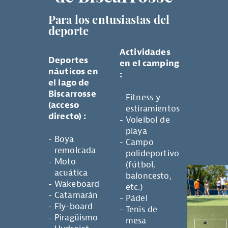
Para los entusiastas del
deporte
Actividades
Deportes
en el camping
náuticos en
:
el lago de
Biscarrosse
Fitness y
(acceso
estiramientos
directo) :
Voleibol de
playa
Boya
Campo
remolcada
polideportivo
Moto
(fútbol,
acuática
baloncesto,
Wakeboard
etc.)
Catamarán
Pádel
Fly-board
Tenis de
Piragüismo
mesa