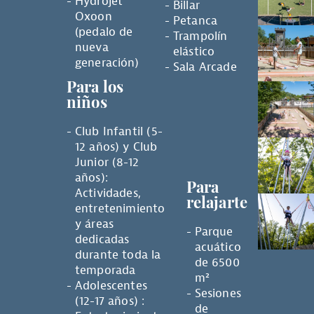
Hydrojet
Billar
Oxoon
Petanca
(pedalo de
Trampolín
nueva
elástico
generación)
Sala Arcade
Para los
niños
Club Infantil (5-
12 años) y Club
Junior (8-12
años):
Para
Actividades,
relajarte
entretenimiento
y áreas
Parque
dedicadas
acuático
durante toda la
de 6500
temporada
m²
Adolescentes
Sesiones
(12-17 años) :
de