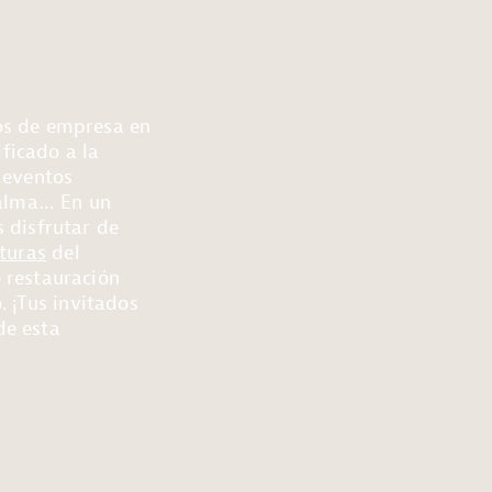
os de empresa en
ficado a la
 eventos
n alma… En un
s disfrutar de
cturas
del
 restauración
. ¡Tus invitados
de esta