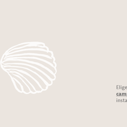
Elig
camp
inst