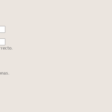
recto.
onas.