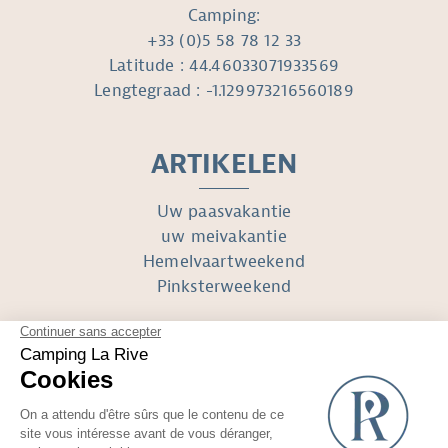
Camping:
+33 (0)5 58 78 12 33
Latitude : 44.46033071933569
Lengtegraad : -1.129973216560189
ARTIKELEN
Uw paasvakantie
uw meivakantie
Hemelvaartweekend
Pinksterweekend
VOLG ONS