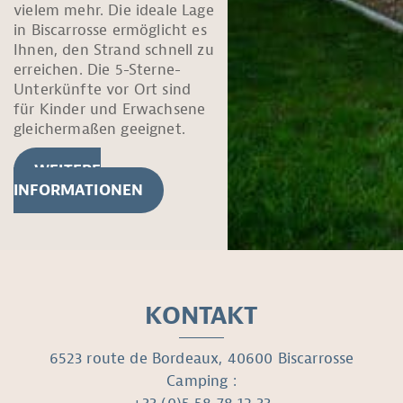
vielem mehr. Die ideale Lage
in Biscarrosse ermöglicht es
Ihnen, den Strand schnell zu
erreichen. Die 5-Sterne-
Unterkünfte vor Ort sind
für Kinder und Erwachsene
gleichermaßen geeignet.
WEITERE
INFORMATIONEN
KONTAKT
6523 route de Bordeaux, 40600 Biscarrosse
Camping :