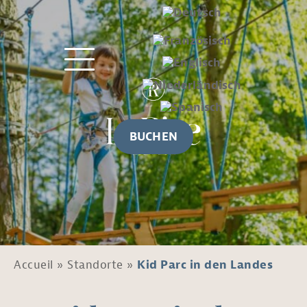
BUCHEN
Accueil
»
Standorte
»
Kid Parc in den Landes