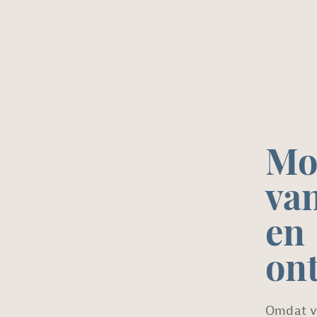
Mo
van
en
on
Omdat v