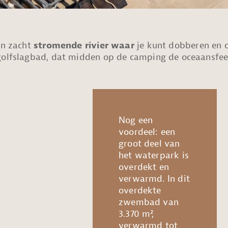
en zacht
stromende rivier waar
je kunt dobberen en o
 golfslagbad, dat midden op de camping de oceaansfee
Nog een
voordeel: een
groot deel van
het waterpark is
overdekt en
verwarmd. In dit
overdekte
zwembad van
3.370 m²,
verwarmd tot