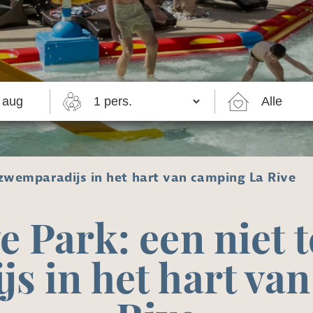
 zwemparadijs in het hart van camping La Rive
 Park: een niet 
s in het hart va