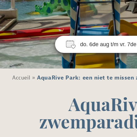
N
Accueil
»
AquaRive Park: een niet te missen
AquaRive
zwemparadij