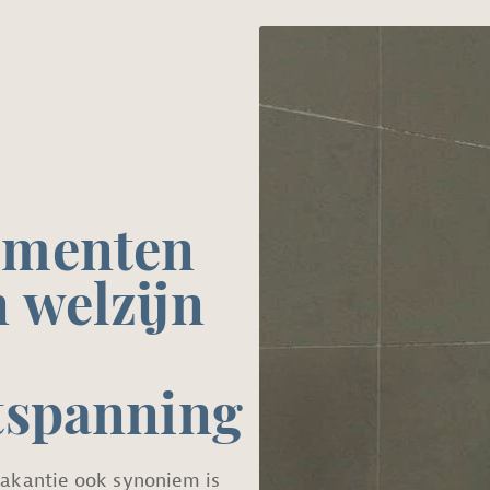
menten
 welzijn
tspanning
akantie ook synoniem is