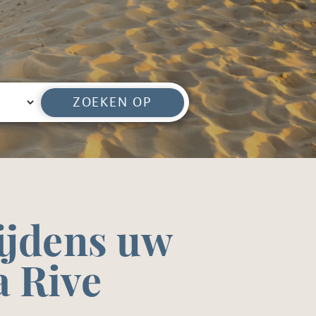
ZOEKEN OP
ijdens uw
a Rive