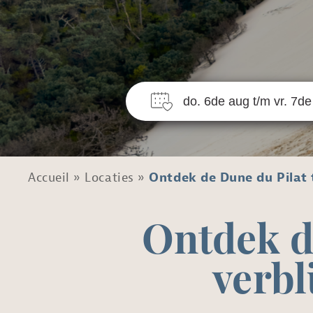
N
Accueil
»
Locaties
»
Ontdek de Dune du Pilat 
Ontdek d
verbl