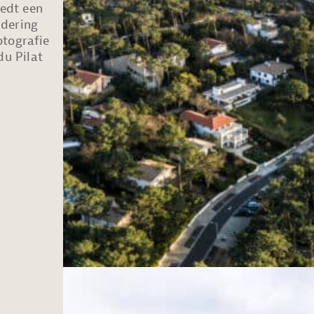
iedt een
ndering
otografie
u Pilat