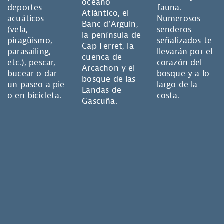
océano
deportes
fauna.
Atlántico, el
acuáticos
Numerosos
Banc d’Arguin,
(vela,
senderos
la península de
piragüismo,
señalizados te
Cap Ferret, la
parasailing,
llevarán por el
cuenca de
etc.), pescar,
corazón del
Arcachon y el
bucear o dar
bosque y a lo
bosque de las
un paseo a pie
largo de la
Landas de
o en bicicleta.
costa.
Gascuña.