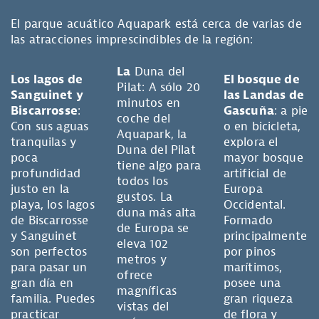
El parque acuático Aquapark está cerca de varias de
las atracciones imprescindibles de la región:
La
Duna del
Los lagos de
El bosque de
Pilat: A sólo 20
Sanguinet y
las Landas de
minutos en
Biscarrosse
:
Gascuña
: a pie
coche del
Con sus aguas
o en bicicleta,
Aquapark, la
tranquilas y
explora el
Duna del Pilat
poca
mayor bosque
tiene algo para
profundidad
artificial de
todos los
justo en la
Europa
gustos. La
playa, los lagos
Occidental.
duna más alta
de Biscarrosse
Formado
de Europa se
y Sanguinet
principalmente
eleva 102
son perfectos
por pinos
metros y
para pasar un
marítimos,
ofrece
gran día en
posee una
magníficas
familia. Puedes
gran riqueza
vistas del
practicar
de flora y