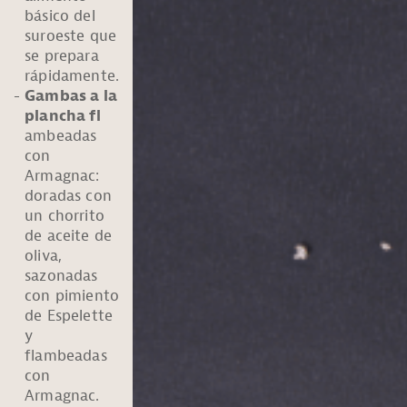
básico del
suroeste que
se prepara
rápidamente.
Gambas a la
plancha fl
ambeadas
con
Armagnac:
doradas con
un chorrito
de aceite de
oliva,
sazonadas
con pimiento
de Espelette
y
flambeadas
con
Armagnac.