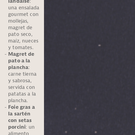
landaise
:
una ensalada
gourmet con
mollejas,
magret de
pato seco,
maíz, nueces
y tomates.
Magret de
pato a la
plancha
:
carne tierna
y sabrosa,
servida con
patatas a la
plancha.
Foie gras a
la sartén
con setas
porcini
: un
alimento