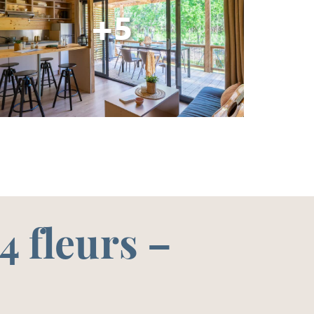
+5
 4 fleurs –