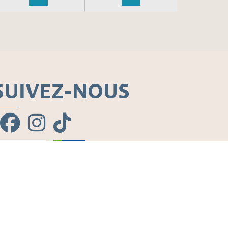
SUIVEZ-NOUS
ment
CGV
Yelloh! Village