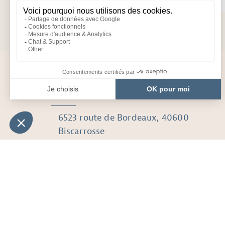
TOUS NOS LOCATIFS
CONTACT
6523 route de Bordeaux, 40600
Biscarrosse
Le camping :
+33 (0)5 58 78 12 33
Latitude : 44.46033071933569
Longitude : -1.129973216560189
Réalisé avec
par Horizon Market