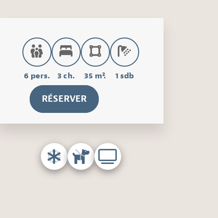
6 pers.
3 ch.
35 m².
1 sdb
RÉSERVER