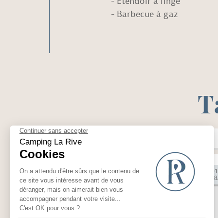
Etendoir à linge
Barbecue à gaz
T
En
Plus de critères
Catégorie
Du sam. 01
Au sam. 08
Chalet 6p 3ch 1sdb clim
PHOTOS