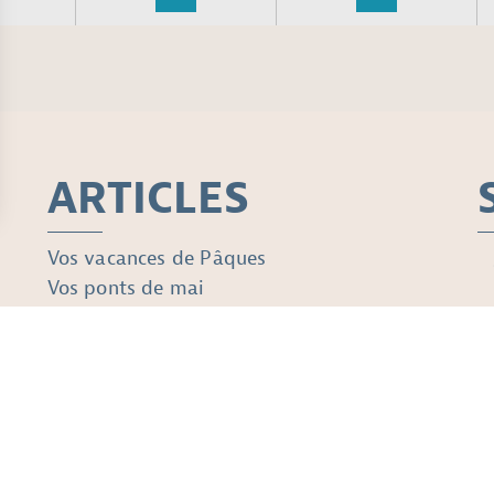
ARTICLES
Vos vacances de Pâques
Vos ponts de mai
Votre pont de l’Ascension
Votre week-end de Pentecôte
ing
Photos et plans non contractuels
Mentions Légales
Recrute