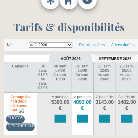
Tarifs & disponibilités
En
Plus de critères
Autres durées
AOÛT 2026
SEPTEMBRE 2026
Catégorie
Du
Du sam.
Du sam.
Du sam.
Du sam.
sam.
08/08
15/08
22/08
29/08
01/08
Au sam.
Au sam.
Au sam.
Au sam.
Au
15/08
22/08
29/08
05/09
sam.
08/08
Cottage 8p
A partir de
A partir de
A partir de
A partir de
4ch 3sdb
5390.00
4893.00
3143.00
1482.00
clim avec
€
€
€
€
spa
PHOTOS
DESCRIPTION