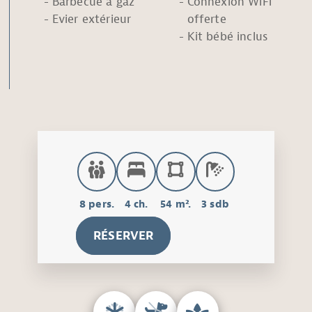
Barbecue à gaz
Connexion WiFi
Evier extérieur
offerte
Kit bébé inclus
8 pers.
4 ch.
54 m².
3 sdb
RÉSERVER