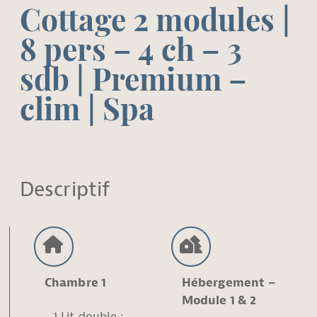
Cottage 2 modules |
8 pers – 4 ch – 3
sdb | Premium –
clim | Spa
Descriptif
Chambre 1
Hébergement –
Module 1 & 2
1 Lit double :