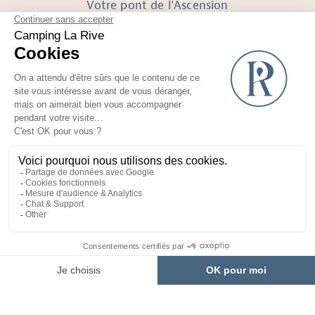
Votre pont de l’Ascension
Votre week-end de Pentecôte
SUIVEZ-NOUS
Réalisé avec
par Horizon Marketing
Photos et plans non contractuels
Mentions Légales
Recrutement
CGV
Yelloh! Village