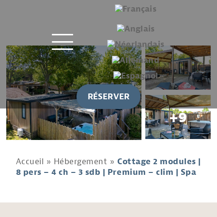
RÉSERVER
+9
Accueil
»
Hébergement
»
Cottage 2 modules |
8 pers – 4 ch – 3 sdb | Premium – clim | Spa