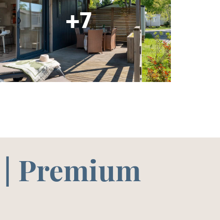
+7
db | Premium