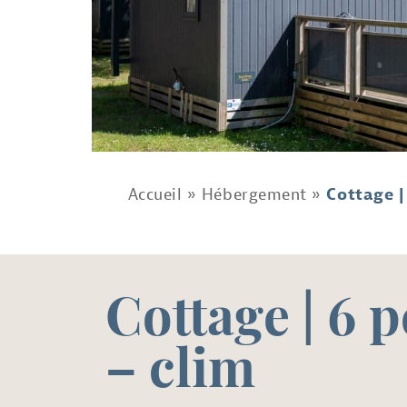
Accueil
»
Hébergement
»
Cottage |
Cottage | 6 
– clim