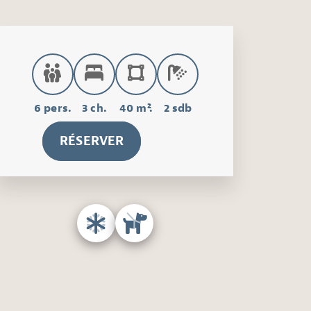
6 pers.
3 ch.
40 m².
2 sdb
RÉSERVER