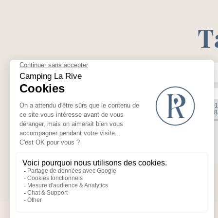
T
En
Plus de critères
Catégorie
Du sam. 01
Au sam. 08
Cottage 6p 3ch 2sdb clim
PHOTOS
TOUS NOS LOCATIFS