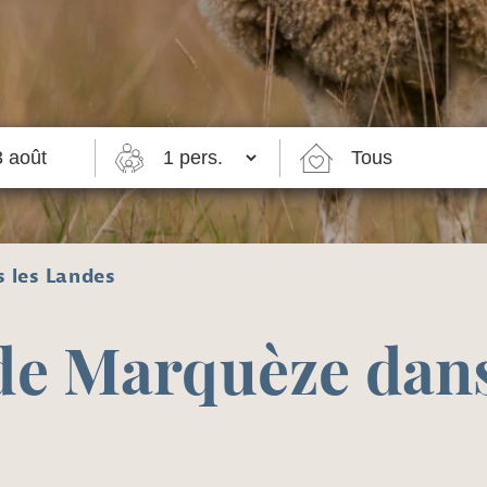
 les Landes
e Marquèze dans