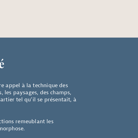
é
re appel à la technique des
és, les paysages, des champs,
rtier tel qu’il se présentait, à
ections remeublant les
amorphose.