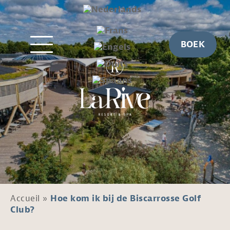
BOEK
Accueil
»
Hoe kom ik bij de Biscarrosse Golf
Club?